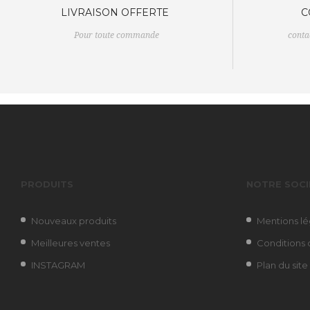
LIVRAISON OFFERTE
C
Pour toute commande
cont
PRODUITS
NOTRE SOCI
Nouveaux produits
Mentions lé
Meilleures ventes
Conditions d
INSTAGRAM
Plan du site