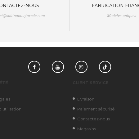
ONTACTEZ-NOUS
FABRICATION FRAN
act@sabinanougarede.com
Modèles uniques
Facebook
YouTube
Instagram
TikTok
ÉTÉ
CLIENT SERVICE
gales
Livraison
'utilisation
Paiement sécurisé
Contactez-nous
Magasins