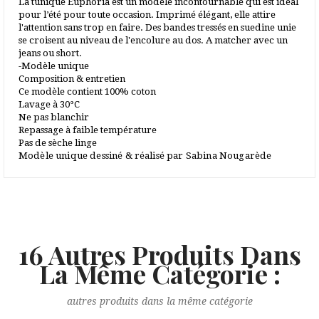
La
tunique
Euphoria
est un modèle
incontournable
qui
est idéal
pour
l’été pour toute occasion
. Imprimé élégant, elle attire
l'attention sans trop en faire.
D
es bandes
tressés en suedine
unie
se croisent au niveau de l'encolure
au dos
. A matcher avec
un
jeans ou short
.
-Modèle unique
Composition & entretien
Ce modèle contient
100% coton
Lavage à 30°C
Ne pas blanchir
Repassage à faible température
Pas de sèche linge
Modèle unique dessiné & réalisé par Sabina Nougarède
16 Autres Produits Dans
La Même Catégorie :
autres produits dans la même catégorie