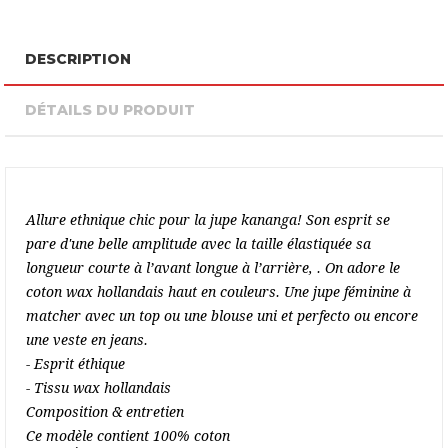
DESCRIPTION
DÉTAILS DU PRODUIT
Allure
ethnique
chic pour la jupe
kananga
!
Son
esprit se
pare d'une belle amplitude avec la taille
élastiqué
e
sa
longueur courte à l’avant longue à l’arrière,
. On adore le
coton
wax hollandais haut en
couleurs
.
Un
e
jup
e
féminin
e
à
matcher avec un top
ou une blouse
uni
et perfecto ou encore
une veste en jeans
.
- Esprit
éthique
- Tissu
wax hollandais
Composition & entretien
Ce modèle contient
100% coton