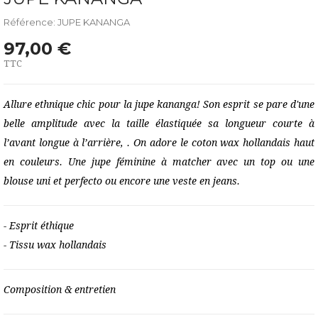
Référence: JUPE KANANGA
97,00 €
TTC
Allure
ethnique
chic pour la jupe
kananga
!
Son
esprit se pare d'une
belle amplitude avec la taille
élastiqué
e
sa longueur courte à
l’avant longue à l’arrière,
. On adore le coton
wax hollandais haut
en
couleurs
.
Un
e
jup
e
féminin
e
à matcher avec un top
ou une
blouse
uni
et perfecto ou encore une veste en jeans
.
- Esprit
éthique
- Tissu
wax hollandais
Composition & entretien