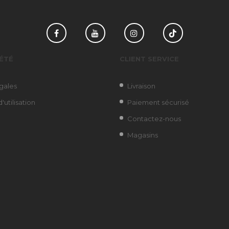
Facebook
YouTube
Instagram
TikTok
ÉTÉ
CLIENT SERVICE
gales
Livraison
'utilisation
Paiement sécurisé
Contactez-nous
Magasins