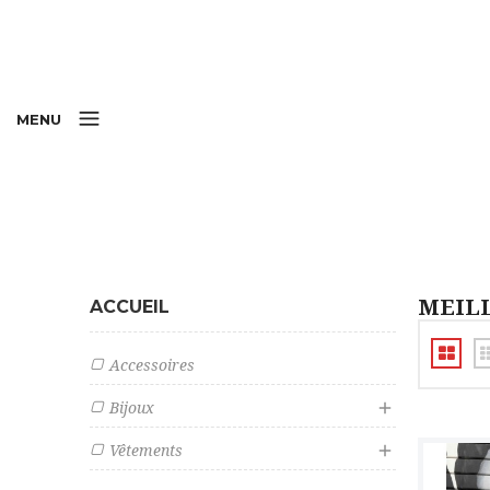
MENU
MEIL
ACCUEIL
Accessoires

Bijoux

Vêtements