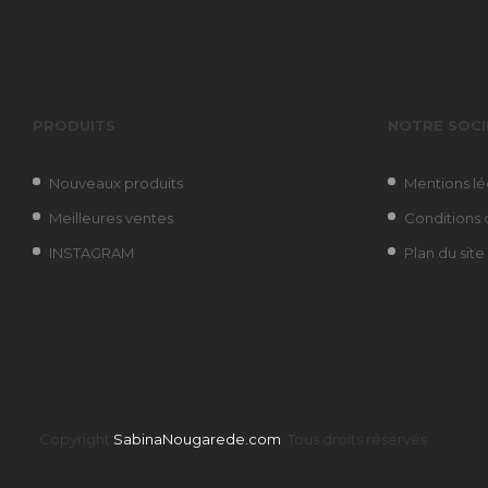
PRODUITS
NOTRE SOCI
Nouveaux produits
Mentions lé
Meilleures ventes
Conditions d
INSTAGRAM
Plan du site
Copyright
SabinaNougarede.com
. Tous droits réservés