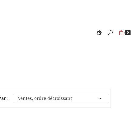
0

Par :
Ventes, ordre décroissant