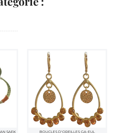
tégorie :
AN SAEK
BOUCLES D'OREILLES GA-EUL
BOU