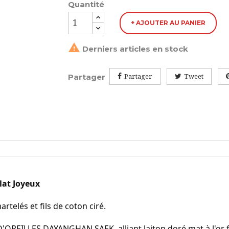
Quantité
+ AJOUTER AU PANIER

Derniers articles en stock
Partager
Partager
Tweet
at Joyeux 
artelés et fils de coton ciré.
REILLES DAYANGHAN SAEK, alliant laiton doré mat à l'or fin,