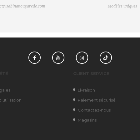
act@sabinanougarede.com
Modèles uniques
Facebook
YouTube
Instagram
TikTok
ÉTÉ
CLIENT SERVICE
gales
Livraison
'utilisation
Paiement sécurisé
Contactez-nous
Magasins