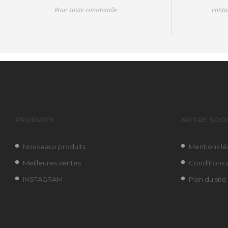
Pour toute commande
cont
PRODUITS
NOTRE SOCI
Nouveaux produits
Mentions lé
Meilleures ventes
Conditions d
INSTAGRAM
Plan du site