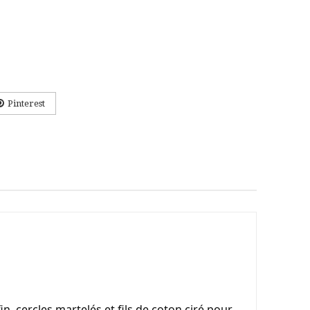
Pinterest
 cercles martelés et fils de coton ciré pour 