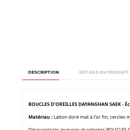
DESCRIPTION
DÉTAILS DU PRODUIT
BOUCLES D'OREILLES DAYANGHAN SAEK - Écl
Matériau :
 Laiton doré mat à l'or fin, cercles m
Découvrez les joyeuses et colorées BOUCLES D'O